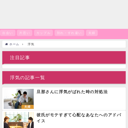
出会い
片思い
カップル
別れ・すれ違い
夫婦
ホーム
浮気
注目記事
浮気の記事一覧
旦那さんに浮気がばれた時の対処法
夫婦
彼氏がモテすぎて心配なあなたへのアドバ
イス