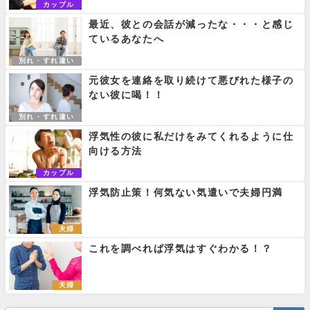
カップル
最近、彼との会話が減ったな・・・と感じ
ているあなたへ
別れ・すれ違い
元彼女を連絡を取り続けて悪びれた様子の
ない彼に喝！！
別れ・すれ違い
浮気性の彼に私だけをみてくれるように仕
向ける方法
カップル
浮気防止策！何気ない気遣いで夫婦円満
夫婦
これを調べれば浮気はすぐわかる！？
夫婦