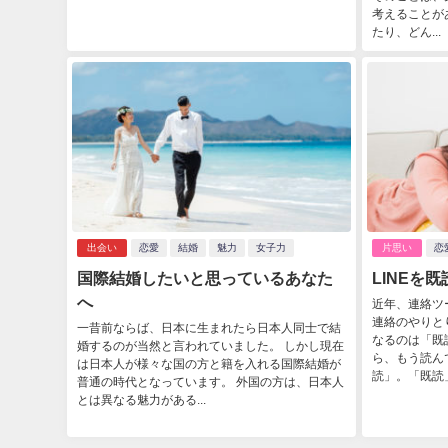
考えることが
たり、どん...
出会い
恋愛
結婚
魅力
女子力
片思い
恋
国際結婚したいと思っているあなた
LINEを
へ
近年、連絡ツ
連絡のやりと
一昔前ならば、日本に生まれたら日本人同士で結
なるのは「既
婚するのが当然と言われていました。 しかし現在
ら、もう読ん
は日本人が様々な国の方と籍を入れる国際結婚が
読」。「既読」
普通の時代となっています。 外国の方は、日本人
とは異なる魅力がある...