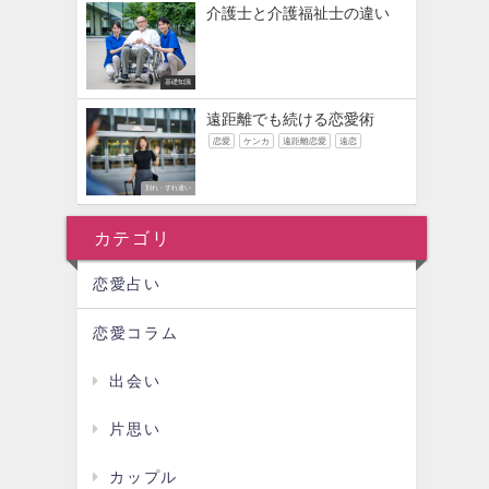
介護士と介護福祉士の違い
基礎知識
遠距離でも続ける恋愛術
恋愛
ケンカ
遠距離恋愛
遠恋
別れ・すれ違い
カテゴリ
恋愛占い
恋愛コラム
出会い
片思い
カップル