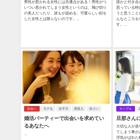
男性が惹かれる女性には共通点がある！男性がつ
誰かと付き合
いつい惹かれてしまう女性というのは、飛び切り
思っている時
の美人だったり、誰もが認める、可愛らしい顔を
うと思うこと
した女性とは限らないのです。...
んなところを
す。...
出会い
モテる
女子力
高収入
合コン
カップル
婚活パーティーで出会いを求めてい
旦那さん
るあなたへ
大切な人が居
てしまう事が
...
浮気がばれた