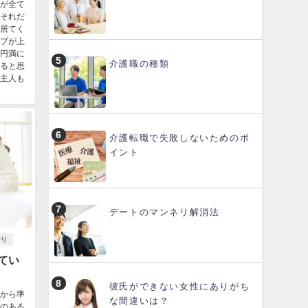
が全て
それだ
居てく
プが上
円満に
介護職の種類
ると思
主人も
介護転職で失敗しないためのポ
イント
デートのマンネリ解消法
やり
てい
彼氏ができない女性にありがち
から準
な間違いは？
のある