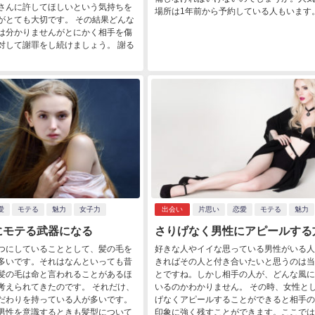
さんに許してほしいという気持ちを
場所は1年前から予約している人もいます。.
がとても大切です。 その結果どんな
は分かりませんがとにかく相手を傷
対して謝罪をし続けましょう。 謝る
愛
モテる
魅力
女子力
出会い
片思い
恋愛
モテる
魅力
にモテる武器になる
さりげなく男性にアピールする
つにしていることとして、髪の毛を
好きな人やイイな思っている男性がいる人
多いです。それはなんといっても昔
きればその人と付き合いたいと思うのは当
髪の毛は命と言われることがあるほ
とですね。しかし相手の人が、どんな風に
考えられてきたのです。 それだけ、
いるのかわかりません。 その時、女性と
だわりを持っている人が多いです。
げなくアピールすることができると相手の
男性を意識するときも髪型について
印象に強く残すことができます。ここでは