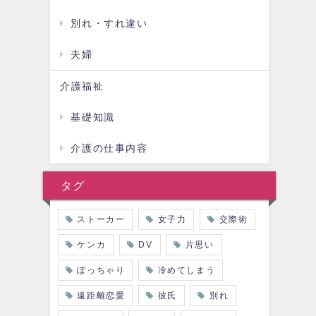
別れ・すれ違い
夫婦
介護福祉
基礎知識
介護の仕事内容
タグ
ストーカー
女子力
交際術
ケンカ
DV
片思い
ぽっちゃり
冷めてしまう
遠距離恋愛
彼氏
別れ