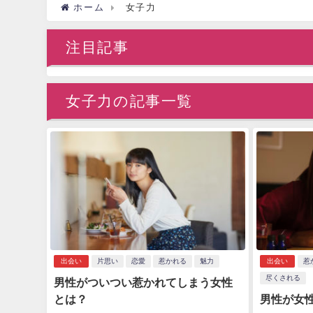
ホーム
女子力
注目記事
女子力の記事一覧
出会い
片思い
恋愛
惹かれる
魅力
出会い
惹
尽くされる
男性がついつい惹かれてしまう女性
とは？
男性が女