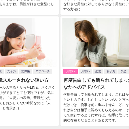
ありますね。男性が好きな髪型にし
な好きな男性に対してさりげなく男性にア
する方法に...
愛
女子力
交際術
アプローチ
片思い
片思い
恋愛
女子力
失恋
既読スルーされない誘い方
何度告白しても断られてしまっ
なたへのアドバイス
ールの主流となったLINE。さくさく
りができてとても便利ですが、気に
何度告白しても断られてしまう、これはか
読」「未読」の表示。普通だった
らいものです。しかしつらいつらいと言っ
でもおかしくない時間なのに「未
だけでは、物事は前に進みません。どこを
と表示され...
れば自分は相手に認めてもらえるのか、そ
えて実行するようにすれば、相手に取って
的な存在となることもあるのです。...