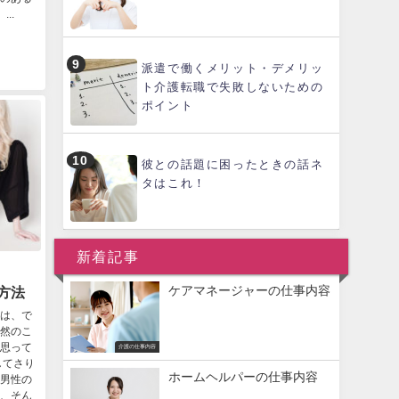
..
派遣で働くメリット・デメリッ
ト介護転職で失敗しないための
ポイント
彼との話題に困ったときの話ネ
タはこれ！
新着記事
ケアマネージャーの仕事内容
方法
は、で
然のこ
思って
介護の仕事内容
してさり
ホームヘルパーの仕事内容
男性の
、そん