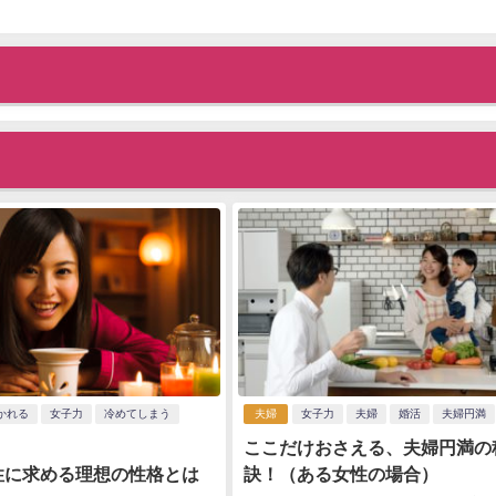
かれる
女子力
冷めてしまう
夫婦
女子力
夫婦
婚活
夫婦円満
ここだけおさえる、夫婦円満の
性に求める理想の性格とは
訣！（ある女性の場合）