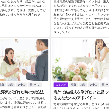
いたいと思ったり、婚活をしたいと
夫婦円満の秘訣で重要なポイントは、主人
に男性はどんな女性が好きなんだろ
を包み込んでくれる人が良いと思います。
があります。それは、女性としてど
け女性がキレて怒っても、やはり大好きで
求めているんだろうと思うので
れる人が良いですよね、すごくスキンシッ
手な男性は甘え上手で、また、女性は夫婦
なるためにはどんどん怒ることも必要であ
います。怒ってその人の器を確かめながら
成長してくれ...
恋愛
結婚
女子力
思いやり
カップル
恋愛
結婚
女子力
思い
に浮気がばれた時の対処法
海外で結婚式を挙げたいと思っ
るあなたへのアドバイス
ながらついつい魔がさして浮気をし
あります。 刺激に浮かれている時に
海外で結婚式を挙げる場合、どれくらい前
時の衝撃は計り知れません。 誠心誠
備しなければいけないのでしょうか。人気