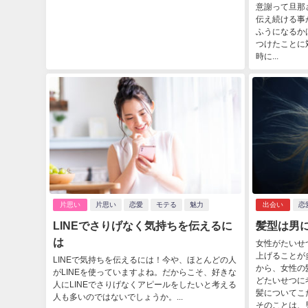
意謝って旦那
伝え続ける事
ふうになるか
つけたことに
時に...
片思い
片思い
恋愛
モテる
魅力
出会い
恋
LINEでさりげなく気持ちを伝えるに
髪型は男
は
女性がたいせ
上げることが
LINEで気持ちを伝えるには！今や、ほとんどの人
から、女性の
がLINEを使っていますよね。だからこそ、好きな
どたいせつに
人にLINEでさりげなくアピールをしたいと考える
髪についてこ
人も多いのではないでしょうか。...
そのことは、