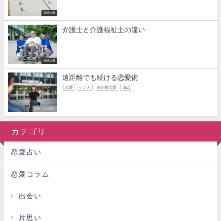
基礎知識
介護士と介護福祉士の違い
基礎知識
遠距離でも続ける恋愛術
恋愛
ケンカ
遠距離恋愛
遠恋
別れ・すれ違い
カテゴリ
恋愛占い
恋愛コラム
出会い
片思い