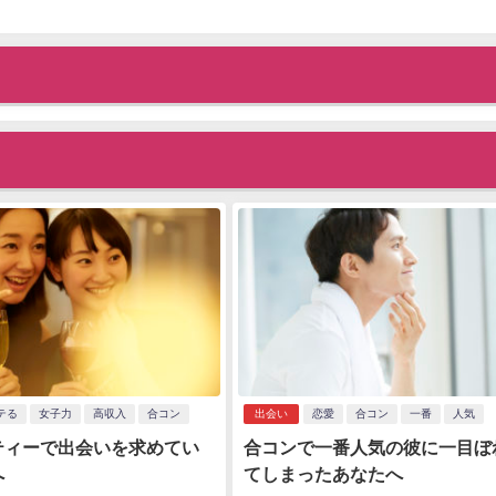
テる
女子力
高収入
合コン
出会い
恋愛
合コン
一番
人気
ティーで出会いを求めてい
合コンで一番人気の彼に一目ぼ
へ
てしまったあなたへ