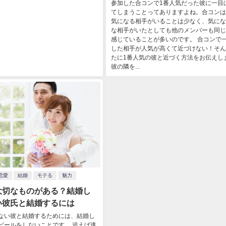
参加した合コンで1番人気だった彼に一目
てしまうことってありますよね。合コンは
気になる相手がいることは少なく、気にな
な相手がいたとしても他のメンバーも同じ
感じていることが多いのです。 合コンで
した相手が人気が高くて近づけない！そん
たに1番人気の彼と近づく方法をお伝えし
彼の隣を...
恋愛
結婚
モテる
魅力
大切なものがある？結婚し
い彼氏と結婚するには
ない彼と結婚するためには、結婚し
ピールをしないことです。 追えば逃