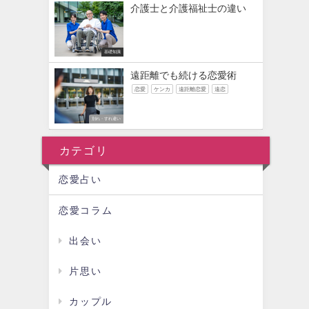
介護士と介護福祉士の違い
基礎知識
遠距離でも続ける恋愛術
恋愛
ケンカ
遠距離恋愛
遠恋
別れ・すれ違い
カテゴリ
恋愛占い
恋愛コラム
出会い
片思い
カップル