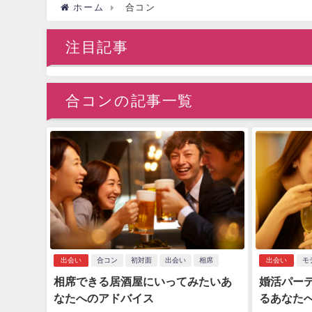
ホーム
合コン
注目記事
合コンの記事一覧
出会い
合コン
初対面
出会い
相席
出会い
モ
相席できる居酒屋にいってみたいあ
婚活パー
なたへのアドバイス
るあなた