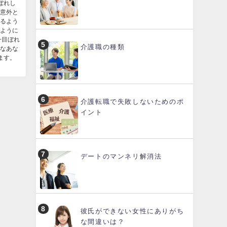
ぼれし
意外と
るよう
ように
一目ぼれ
介護職の種類
なあな
ます。
介護転職で失敗しないためのポ
イント
デートのマンネリ解消法
彼氏ができない女性にありがち
な間違いは？