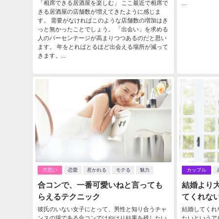
「相席できる居酒屋を楽しむ」 ここ最近で相席で
...
きる居酒屋の店舗数が増えてきたように感じま
す。 需要がなければこのような店舗数の増加はき
っと無かったことでしょう。 「出会い」を求める
人のパーセンテージが高まりつつあるのだと思い
ます。 年をとればとるほど出会える場所が減って
きます。...
片思い
恋愛
惹かれる
モテる
魅力
カップル
合コンで、一番可愛いねと言っても
結婚より
らえるテクニック
てくれな
彼氏のいない女子にとって、男性と知り合うチャ
結婚してくれ
ンスの場である合コンではやはり結果を残したい
たいというア