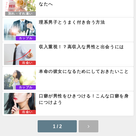
なたへ
別れ・すれ違い
理系男子とうまく付き合う方法
カップル
収入重視！？高収入な男性と出会うには
出会い
本命の彼女になるためにしておきたいこと
カップル
口癖が男性をひきつける！こんな口癖を身
につけよう
出会い
1 / 2