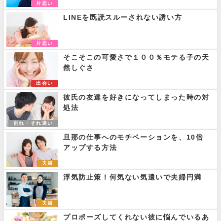
片思い
LINEを既読スルーされない誘い方
片思い
そこそこの可愛さで１００％モテる子の天
然しぐさ
出会い
彼氏の友達を好きになってしまった時の対
処法
別れ・すれ違い
旦那の仕事へのモチベーションを、10倍
アップする方法
夫婦
浮気防止策！何気ない気遣いで夫婦円満
夫婦
プロポーズしてくれない彼に悩んでいるあ