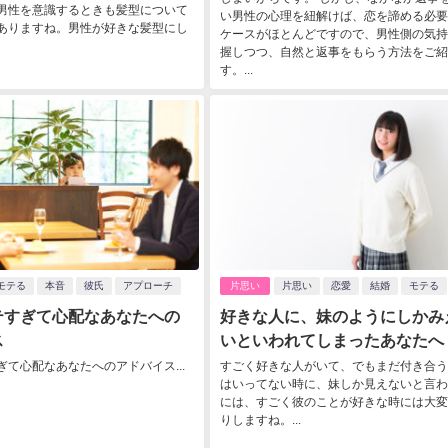
男性を意識するときも髪型について
い男性の心理を紐解けば、恋を諦める必要
ありますね。男性が好きな髪型にし
ケースがほとんどですので、男性側の気持
握しつつ、自然と返事をもらう方法をご紹
す。...
モテる
本音
彼氏
アプローチ
片思い
片思い
恋愛
結婚
モテる
テすぎて心配なあなたへの
好きな人に、妹のようにしかみ
ス
いといわれてしまったあなたへ
ぎて心配なあなたへのアドバイス...
すごく好きな人がいて、でもまだ付き合う
はいってない時に、妹しか見えないと言わ
には、すごく彼のことが好きな時には大変
りしますね。...