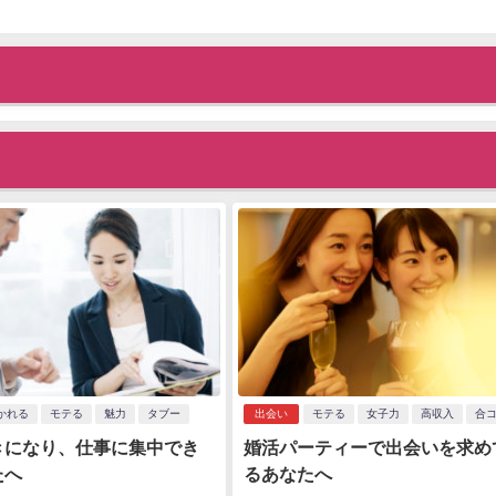
かれる
モテる
魅力
タブー
出会い
モテる
女子力
高収入
合
きになり、仕事に集中でき
婚活パーティーで出会いを求め
たへ
るあなたへ