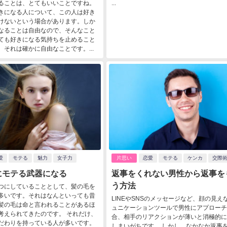
ることは、とてもいいことですね。
...
きになる人について、この人は好き
けないという場合があります。しか
なることは自由なので、そんなこと
ても好きになる気持ちを止めること
。それは確かに自由なことです。...
愛
モテる
魅力
女子力
片思い
恋愛
モテる
ケンカ
交際
にモテる武器になる
返事をくれない男性から返事を
う方法
つにしていることとして、髪の毛を
多いです。それはなんといっても昔
LINEやSNSのメッセージなど、顔の見え
髪の毛は命と言われることがあるほ
ュニケーションツールで男性にアプローチ
考えられてきたのです。 それだけ、
合、相手のリアクションが薄いと消極的に
だわりを持っている人が多いです。
しまいがちです。 しかし、なかなか返事