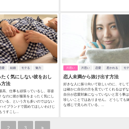
恋愛
結婚
モテる
魅力
片思い
片思い
恋愛
惹かれる
モ
ったく気にしない彼をおし
恋人未満から抜け出す方法
る方法
好きな人に振り向いて欲しいのに、そして
は確かに自分の方を見ていてくれるはずな
最高、仕事も頑張っているし、容姿
自分が恋愛対象になっていないと言う事は
！なのに彼が服装をまったく気にし
珍しいことではありません。 どうしても
ている、という方も多いのではない
な感じで見られている、...
 ハイブランドで固めてほしいわけじ
うすこし...
2
3