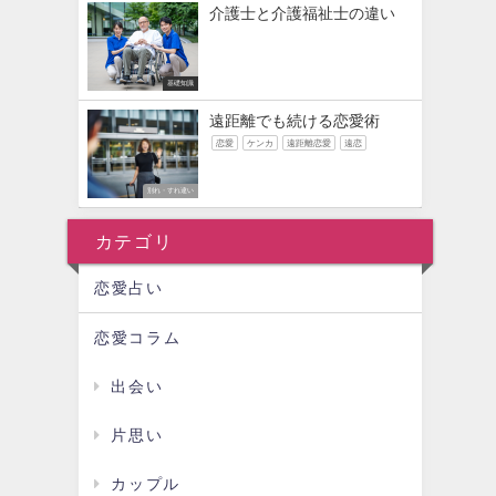
介護士と介護福祉士の違い
基礎知識
遠距離でも続ける恋愛術
恋愛
ケンカ
遠距離恋愛
遠恋
別れ・すれ違い
カテゴリ
恋愛占い
恋愛コラム
出会い
片思い
カップル