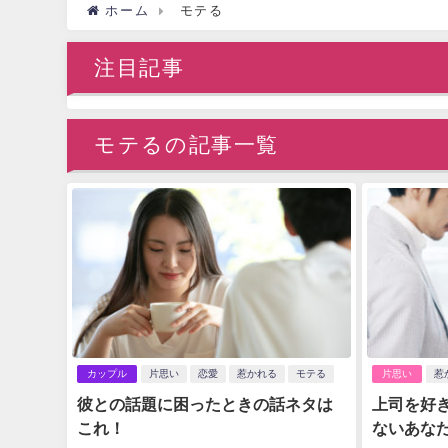
ホーム
モテる
注目記事
モテるの記事一覧
カップル
片思い
恋愛
惹かれる
モテる
片思い
惹
彼との話題に困ったときの話ネタは
上司を好
これ！
ないあな