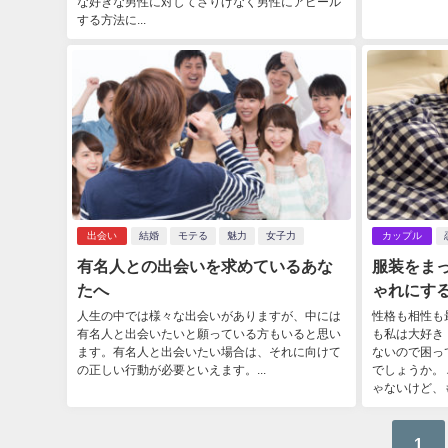
な好きな男性に対してさりげなく男性にアピール
する方法に...
出会い
結婚
モテる
魅力
女子力
カップル
有名人との出会いを求めているあな
服装をま
たへ
ゃれにす
人生の中では様々な出会いがありますが、中には
性格も相性も
有名人と出会いたいと願っている方もいると思い
も私は大好き
ます。有名人と出会いたい場合は、それに向けて
ないので困っ
の正しい行動が必要といえます。...
でしょうか。
ゃないけど、も
1