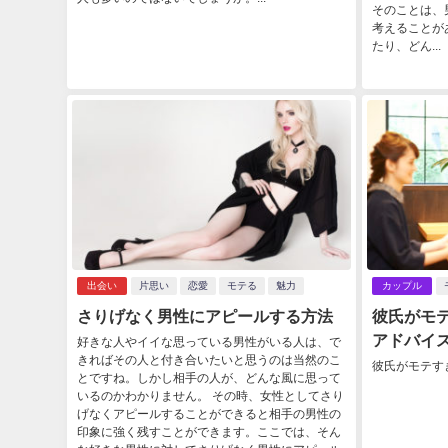
そのことは、
考えることが
たり、どん...
出会い
片思い
恋愛
モテる
魅力
カップル
さりげなく男性にアピールする方法
彼氏がモ
アドバイ
好きな人やイイな思っている男性がいる人は、で
きればその人と付き合いたいと思うのは当然のこ
彼氏がモテす
とですね。しかし相手の人が、どんな風に思って
いるのかわかりません。 その時、女性としてさり
げなくアピールすることができると相手の男性の
印象に強く残すことができます。ここでは、そん