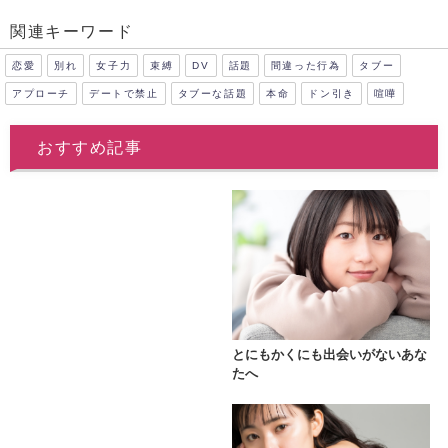
関連キーワード
恋愛
別れ
女子力
束縛
DV
話題
間違った行為
タブー
アプローチ
デートで禁止
タブーな話題
本命
ドン引き
喧嘩
おすすめ記事
とにもかくにも出会いがないあな
たへ