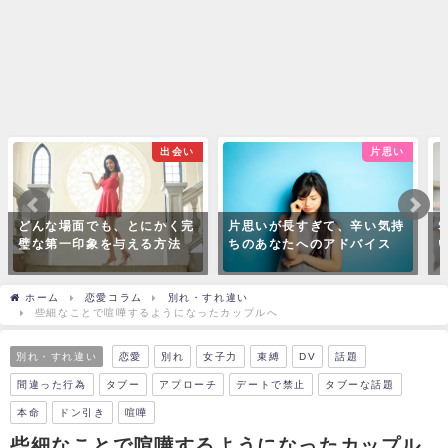
出会い
片思い
んな場面でも、とにかく完
片思いが長すぎて、辛い気持
SNS
な第一印象を与える方法
ちのあなたへのアドバイス
いるあ
ホーム
恋愛コラム
別れ・すれ違い
些細なことで喧嘩するようになったカップルへ
別れ・すれ違い
恋愛
別れ
女子力
束縛
DV
話題
間違った行為
タブー
アプローチ
デートで禁止
タブーな話題
本命
ドン引き
喧嘩
些細なことで喧嘩するようになったカップル