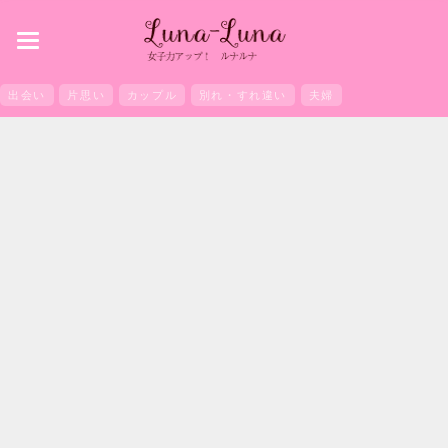
toggle
navigation
出会い
片思い
カップル
別れ・すれ違い
夫婦